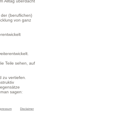
im Alltag überdacht
der (beruflichen)
icklung von ganz
rentwickelt
iterentwickelt.
e Teile sehen, auf
zu vertiefen.
truktiv
Gegensätze
n man sagen:
mpressum
Disclaimer