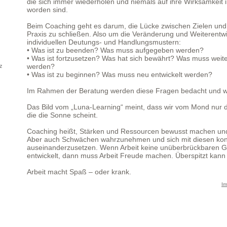
die sich immer wiederholen und niemals auf ihre Wirksamkeit 
worden sind.
Beim Coaching geht es darum, die Lücke zwischen Zielen und 
Praxis zu schließen. Also um die Veränderung und Weiterentw
individuellen Deutungs- und Handlungsmustern:
• Was ist zu beenden? Was muss aufgegeben werden?
• Was ist fortzusetzen? Was hat sich bewährt? Was muss weite
werden?
nz
• Was ist zu beginnen? Was muss neu entwickelt werden?
Im Rahmen der Beratung werden diese Fragen bedacht und we
Das Bild vom „Luna-Learning“ meint, dass wir vom Mond nur di
die die Sonne scheint.
Coaching heißt, Stärken und Ressourcen bewusst machen und 
Aber auch Schwächen wahrzunehmen und sich mit diesen kons
auseinanderzusetzen. Wenn Arbeit keine unüberbrückbaren 
entwickelt, dann muss Arbeit Freude machen. Überspitzt kan
Arbeit macht Spaß – oder krank.
I