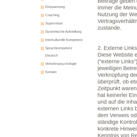
Beiträge geben 
immer die Meinu
Entspannung
Nutzung der Web
Coaching
Vertragsverhält
Supervision
zustande.
Systemische Aufstellung
Interkulturelle Kompetenz
2. Externe Links
Sprachkompetenz
Diese Website e
Deutsch
("externe Links"
Verkehrspsychologie
jeweiligen Betre
Kontakt
Verknüpfung der
überprüft, ob e
Zeitpunkt waren
hat keinerlei Ei
und auf die Inh
externen Links b
dem Verweis ode
ständige Kontrol
konkrete Hinwei
Kenntnis von Re